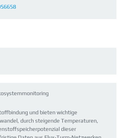
1056658
Ökosystemmonitoring
toffbindung und bieten wichtige
awandel, durch steigende Temperaturen,
nstoffspeicherpotenzial dieser
fristige Daten aus Flux-Turm-Netzwerken