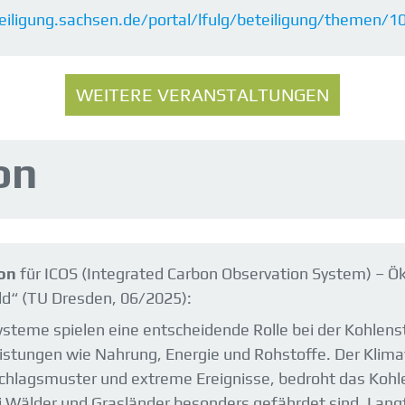
eiligung.sachsen.de/portal/lfulg/beteiligung/themen/
WEITERE VERANSTALTUNGEN
on
ion
für ICOS (Integrated Carbon Observation System) – 
d“ (TU Dresden, 06/2025):
ysteme spielen eine entscheidende Rolle bei der Kohlens
stungen wie Nahrung, Energie und Rohstoffe. Der Klim
chlagsmuster und extreme Ereignisse, bedroht das Kohle
Wälder und Grasländer besonders gefährdet sind. Lang