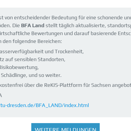
st von entscheidender Bedeutung für eine schonende und 
öden. Die
BFA Land
stellt täglich aktualisierte, standor
wirtschaftliche Bewertungen und darauf basierende Entsc
in den folgendne Bereichen:
sserverfügbarkeit und Trockenheit,
tz auf sensiblen Standorten,
Risikobewertung,
r Schädlinge, und so weiter.
kostenfrei über die ReKIS-Plattform für Sachsen angebo
A
ro.tu-dresden.de/BFA_LAND/index.html
WEITERE MELDUNGEN