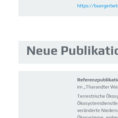
https://buergerbet
Neue Publikati
Referenzpublikat
im „Tharandter Wal
Terrestrische Ökos
Ökosystemdienstlei
veränderte Nieders
Ökosysteme, wobei 