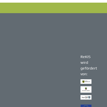
ReKIS
wird
gefördert
von: