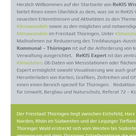
Herzlich Willkommen auf der Startseite von
ReKIS Wis
bietet Ihnen einen Überblick zu dem, was sie in ReKIS
neuesten Erkenntnissen und Aktivitäten zu den Them
Klimawandels
sowie zu den möglichen und notwendi
Klimawandels
im Freistaat Thüringen. Unter
Klimasch
Maßnahmen zur Reduzierung des Treibhausgas-Ausst
Kommunal
– Thüringen
ist auf die Anforderung von
Verwaltung ausgerichtet.
ReKIS Expert
ist das zent
Klimadaten
. Ob Daten von Messstationen oder fläche
Expert ermöglicht sowohl Visualisierung wie auch gra
Herunterladen von Karten, Grafiken, Zeitreihen und GI
einen einen Bereich speziell für Thüringen. Redaktio
für Umwelt, Bergbau und Naturschutz, Referat 72 – 
Der Freistaat Thüringen liegt zwischen Eichsfeld, Har
Norden, Rhön im Südwesten und der Leipziger Tieflan
Thüringer Wald erstreckt sich vom Westen bis Südoste
gemeinsam mit dem Thüringer Schiefergebirge die wic