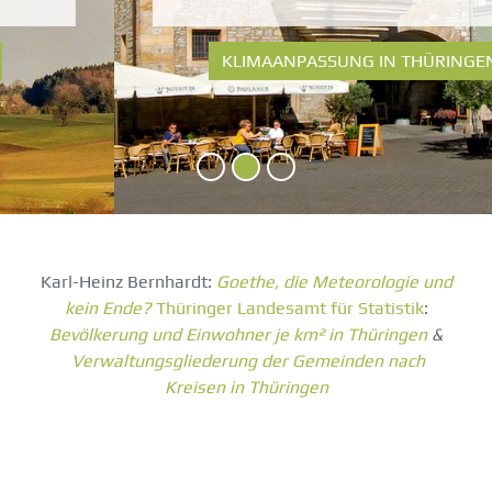
KLIMAANPASSUNG IN THÜRINGEN
Karl-Heinz Bernhardt:
Goethe, die Meteorologie und
kein Ende?
Thüringer Landesamt für Statistik
:
Bevölkerung und Einwohner je km² in Thüringen
&
Verwaltungsgliederung der Gemeinden nach
Kreisen in Thüringen