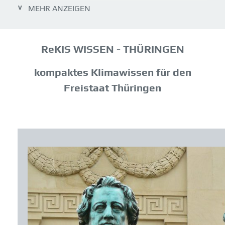
KLIMAGESETZ
MEHR ANZEIGEN
MASSNAHMEN
PLANUNG
ReKIS WISSEN - THÜRINGEN
KLIMA SCHUTZ
kompaktes Klimawissen für den
TREIBHAUSGASE
Freistaat Thüringen
KLIMASCHUTZSTRATEGIE
WEITERES
LITERATUR
LINKS