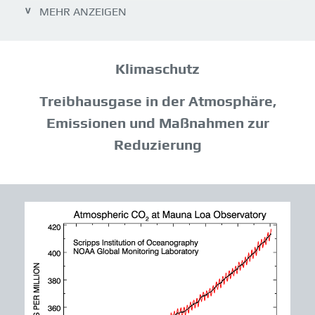
KLIMAGESETZ
MEHR ANZEIGEN
MASSNAHMEN
PLANUNG
Klimaschutz
KLIMA SCHUTZ
Treibhausgase in der Atmosphäre,
TREIBHAUSGASE
Emissionen und Maßnahmen zur
KLIMASCHUTZSTRATEGIE
Reduzierung
WEITERES
LITERATUR
LINKS