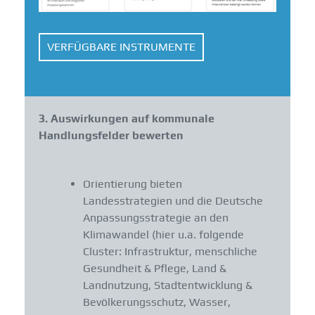
VERFÜGBARE INSTRUMENTE
3. Auswirkungen auf kommunale
Handlungsfelder bewerten
Orientierung bieten
Landesstrategien und die Deutsche
Anpassungsstrategie an den
Klimawandel (hier u.a. folgende
Cluster: Infrastruktur, menschliche
Gesundheit & Pflege, Land &
Landnutzung, Stadtentwicklung &
Bevölkerungsschutz, Wasser,