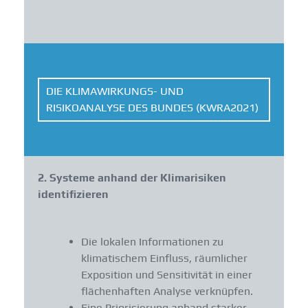
DIE KLIMAWIRKUNGS- UND
RISIKOANALYSE DES BUNDES (KWRA2021)
2. Systeme anhand der Klimarisiken
identifizieren
Die lokalen Informationen zu
klimatischem Einfluss, räumlicher
Exposition und Sensitivität in einer
flächenhaften Analyse verknüpfen.
Eine Priorisierung anhand starker