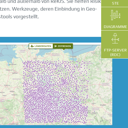
lb und außerhalb von ReKIS. Sie helfen Risiken
STE
tzen. Werkzeuge, deren Einbindung in Geo-
ools vorgestellt.
DIAGRAMME
FTP-SERVER
(RDC)