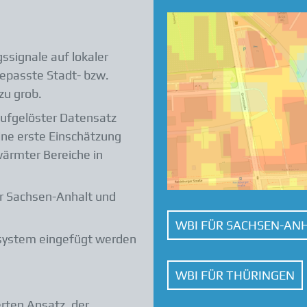
signale auf lokaler
gepasste Stadt- bzw.
zu grob.
aufgelöster Datensatz
ne erste Einschätzung
wärmter Bereiche in
ür Sachsen-Anhalt und
WBI FÜR SACHSEN-AN
ssystem eingefügt werden
WBI FÜR THÜRINGEN
rten Ansatz, der