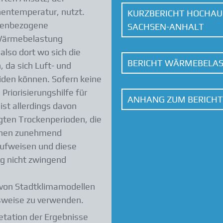
hentemperatur, nutzt.
KURZBERICHT HOCHA
chenbezogene
SACHSEN-ANHALT
 Wärmebelastung
also dort wo sich die
BERICHT WÄRMEBELAS
 da sich Luft- und
iden können. Sofern keine
Priorisierungshilfe für
ANHANG ZUM BERICH
st allerdings davon
ten Trockenperioden, die
ächen zunehmend
aufweisen und diese
g nicht zwingend
is von Stadtklimamodellen
sweise zu verwenden.
etation der Ergebnisse