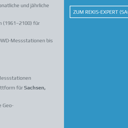
natliche und jährliche
ZUM REKIS-EXPERT (S
n (1961–2100) für
DWD-Messstationen bis
Messstationen
ttform für
Sachsen,
e Geo-