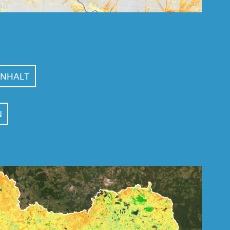
ANHALT
N