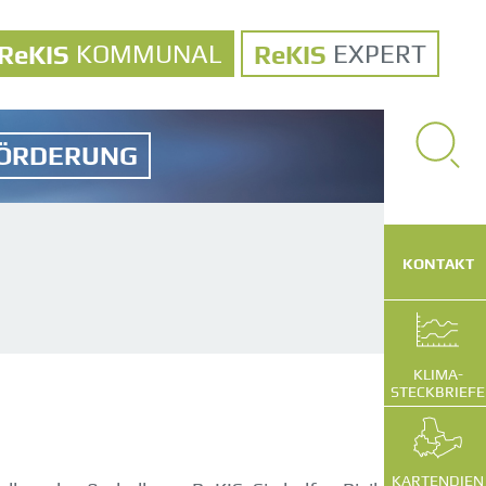
KOMMUNAL
EXPERT
ÖRDERUNG
SUCHE
VOLLTEXT
KONTAKT
KLIMA-
STECKBRIEFE
KARTENDIEN