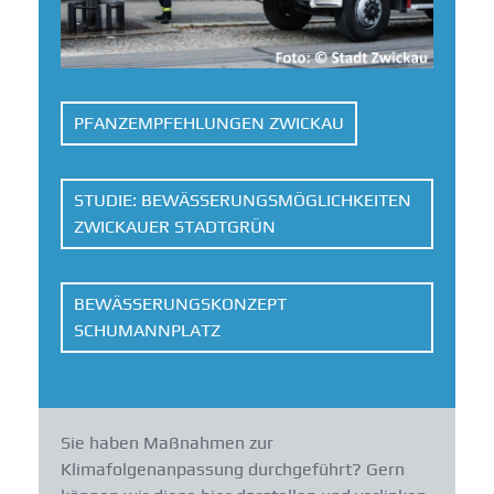
PFANZEMPFEHLUNGEN ZWICKAU
STUDIE: BEWÄSSERUNGSMÖGLICHKEITEN
ZWICKAUER STADTGRÜN
BEWÄSSERUNGSKONZEPT
SCHUMANNPLATZ
Sie haben Maßnahmen zur
Klimafolgenanpassung durchgeführt? Gern