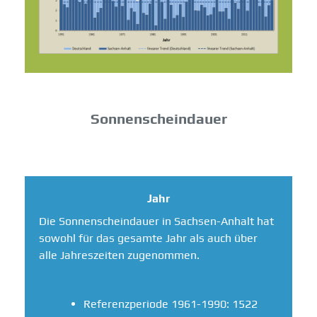
Sonnenscheindauer
Jahr
Die Sonnenscheindauer in Sachsen-Anhalt hat
sowohl für das gesamte Jahr als auch über
alle Jahreszeiten zugenommen.
Referenzperiode 1961-1990: 1522