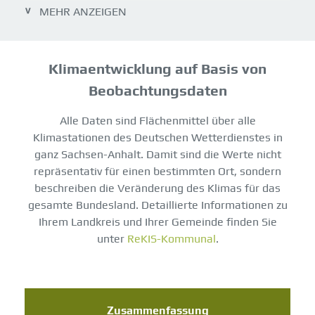
ANPASSUNG
MEHR ANZEIGEN
MONITORING
KLIMA SCHUTZ
Klimaentwicklung auf Basis von
SACHSEN ANHALT
Beobachtungsdaten
CO2-ENTWICKLUNG
Alle Daten sind Flächenmittel über alle
DEUTSCHLAND UND WELTWEIT
Klimastationen des Deutschen Wetterdienstes in
ganz Sachsen-Anhalt. Damit sind die Werte nicht
WEITERES
repräsentativ für einen bestimmten Ort, sondern
LITERATUR
beschreiben die Veränderung des Klimas für das
LINKS
gesamte Bundesland. Detaillierte Informationen zu
Ihrem Landkreis und Ihrer Gemeinde finden Sie
unter
ReKIS-Kommunal
.
Zusammenfassung