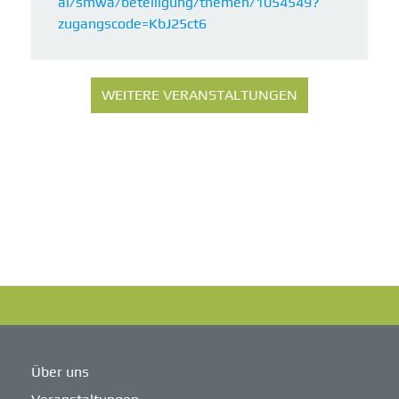
al/smwa/beteiligung/themen/1054549?
zugangscode=KbJ25ct6
WEITERE VERANSTALTUNGEN
Über uns