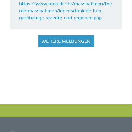
https://www.fona.de/de/massnahmen/foe
rdermassnahmen/ideenschmiede-fuer-
nachhaltige-staedte-und-regionen.php
WEITERE MELDUNGEN