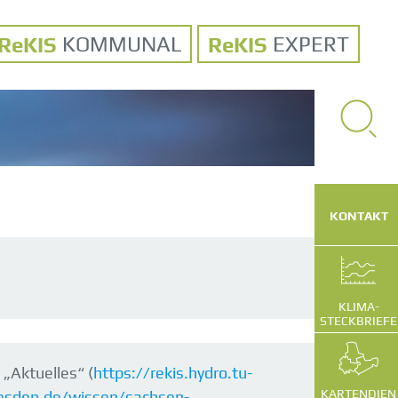
KOMMUNAL
EXPERT
SUCHE
VOLLTEXT
KONTAKT
KLIMA-
STECKBRIEFE
, „Aktuelles“ (
https://rekis.hydro.tu-
KARTENDIEN
dresden.de/wissen/sachsen-