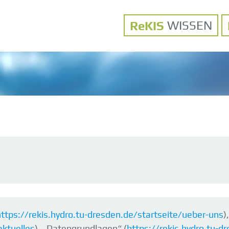
WISSEN
https://rekis.hydro.tu-dresden.de/startseite/ueber-uns
)
aktuelles
), „Datengrundlagen“ (
https://rekis.hydro.tu-