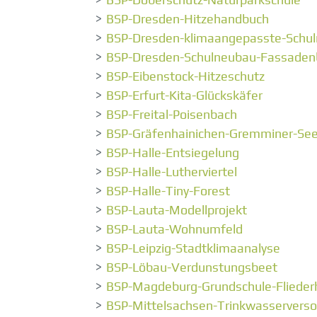
BSP-Dresden-Hitzehandbuch
BSP-Dresden-klimaangepasste-Schu
BSP-Dresden-Schulneubau-Fassade
BSP-Eibenstock-Hitzeschutz
BSP-Erfurt-Kita-Glückskäfer
BSP-Freital-Poisenbach
BSP-Gräfenhainichen-Gremminer-Se
BSP-Halle-Entsiegelung
BSP-Halle-Lutherviertel
BSP-Halle-Tiny-Forest
BSP-Lauta-Modellprojekt
BSP-Lauta-Wohnumfeld
BSP-Leipzig-Stadtklimaanalyse
BSP-Löbau-Verdunstungsbeet
BSP-Magdeburg-Grundschule-Flieder
BSP-Mittelsachsen-Trinkwasservers